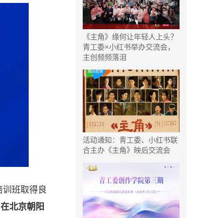
《主角》缘何让年轻人上头？
青工委×小红书举办交流会，
主创频频落泪
活动通知：青工委、小红书联
合主办《主角》映后交流会
培训班取得良
日在北京朝阳