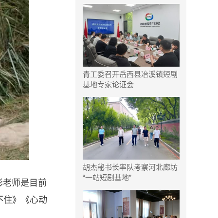
青工委召开岳西县冶溪镇短剧
基地专家论证会
胡杰秘书长率队考察河北廊坊
“一站短剧基地”
彭老师是目前
不住》《心动