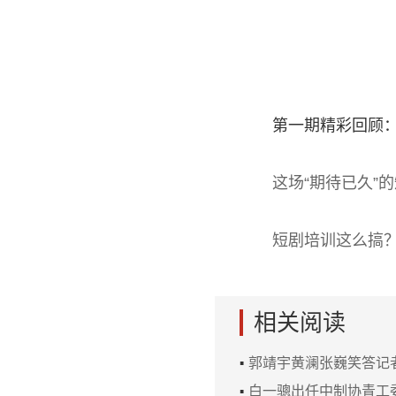
第一期精彩回顾
这场“期待已久”
短剧培训这么搞
相关阅读
▪
郭靖宇黄澜张巍笑答记者
▪
白一骢出任中制协青工委