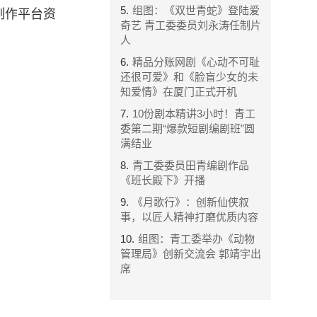
5.
组图：《双世青蛇》登陆爱
制作平台资
奇艺 青工委委员刘永涛任制片
人
6.
精品分账网剧《心动不可耻
还很可爱》和《脸盲少女的未
知爱情》在厦门正式开机
7.
10份剧本精讲3小时！青工
委第二期“爆款短剧编剧班”圆
满结业
8.
青工委委员田青编剧作品
《班长殿下》开播
9.
《月歌行》：创新仙侠叙
事，以匠人精神打磨优质内容
10.
组图：青工委举办《动物
管理局》创新交流会 郭靖宇出
席