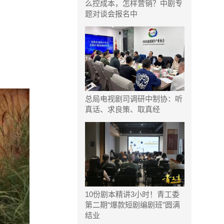
么控成本，怎样营销？中剧专
题对谈会报名中
总局电视剧司调研中制协：听
真话、求良策、取真经
10份剧本精讲3小时！青工委
第二期“爆款短剧编剧班”圆满
结业