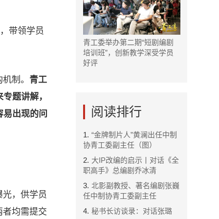
”，带领学员
青工委举办第二期“短剧编剧
培训班”，创新教学深受学员
好评
构机制。
青工
来专题讲解，
阅读排行
容易出现的问
1.
“金牌制片人”黄澜出任中制
协青工委副主任（图）
2.
大IP改编的启示丨对话《全
职高手》总编剧乔冰清
3.
北影副教授、著名编剧张巍
曝光，供学员
任中制协青工委副主任
两者均需提交
4.
秘书长访谈录：对话张璐