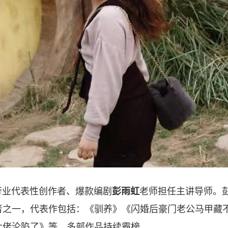
行业代表性创作者、爆款编剧
彭雨虹
老师担任主讲导师。
者之一，代表作包括：《驯养》《闪婚后豪门老公马甲藏
大佬沦陷了》等，多部作品持续霸榜。