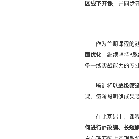
区线下开课
，并同步
作为首期课程的
面优化
，继续坚持
“系
备一线实战能力的专
培训将以
逐级筛
课、每阶段明确成果要
在此基础上，课
何进行IP改编、长短
户心理匹配上实现系