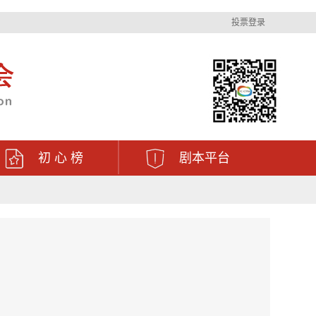
投票登录
初 心 榜
剧本平台