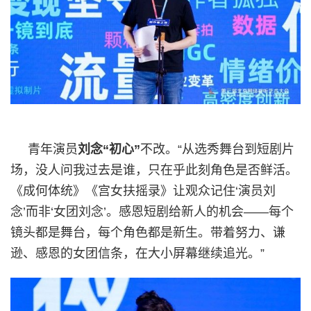
青年演员
刘念“初心”
不改。“从选秀舞台到短剧片
场，没人问我过去是谁，只在乎此刻角色是否鲜活。
《成何体统》《宫女扶摇录》让观众记住‘演员刘
念’而非‘女团刘念’。感恩短剧给新人的机会——每个
镜头都是舞台，每个角色都是新生。带着努力、谦
逊、感恩的女团信条，在大小屏幕继续追光。”