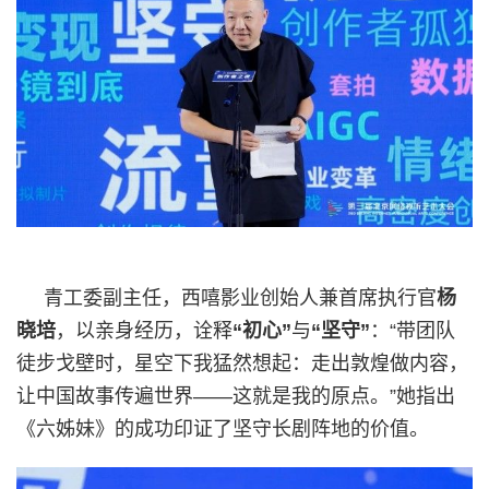
青工委副主任，西嘻影业创始人兼首席执行官
杨
晓培
，以亲身经历，诠释
“初心”
与
“坚守”
：“带团队
徒步戈壁时，星空下我猛然想起：走出敦煌做内容，
让中国故事传遍世界——这就是我的原点。”她指出
《六姊妹》的成功印证了坚守长剧阵地的价值。