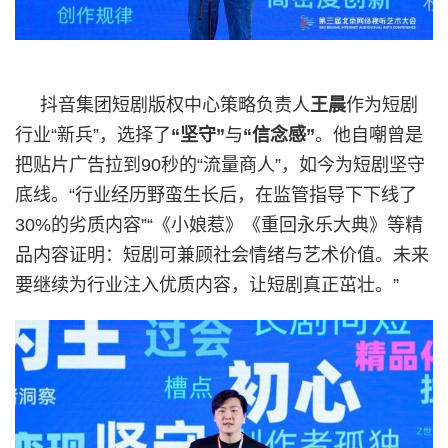
抖音集团短剧版权中心策略负责人
王晨
作为短剧
行业“新兵”，选择了
“坚守”
与
“信念感”
。他自嘲曾是
把贴片广告拉到90秒的“流量商人”，如今为短剧坚守
底线。“行业经历野蛮生长后，在监管指导下下线了
30%的劣质内容”“《小娘惹》《重回永乐大典》等精
品内容证明：短剧可兼顾社会情绪与艺术价值。未来
要继续为行业注入优质内容，让短剧真正茁壮。”