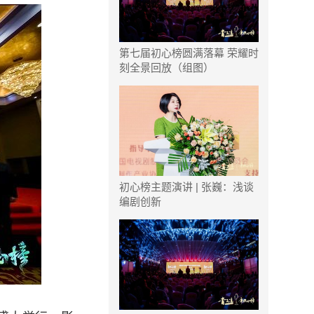
第七届初心榜圆满落幕 荣耀时
刻全景回放（组图）
初心榜主题演讲 | 张巍：浅谈
编剧创新