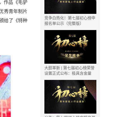
，作品《毛驴
影优秀青年制片
竞争白热化！第七届初心榜申
奖颁给了《特种
报名单公示（完整版）
大胆革新 | 第七届初心榜荣誉
设置正式公布：极具含金量